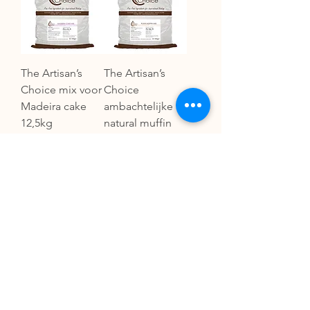
The Artisan’s
The Artisan’s
Choice mix voor
Choice
Madeira cake
ambachtelijke
12,5kg
natural muffin
mix 12,5kg
Meer laden
INFO
Verkoop- en leveringsvoorwaarden
Privacy Verklaring