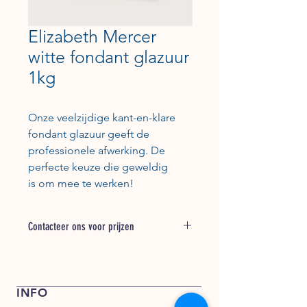
Elizabeth Mercer
witte fondant glazuur
1kg
Onze veelzijdige kant-en-klare
fondant glazuur geeft de
professionele afwerking. De
perfecte keuze die geweldig
is om mee te werken!
Contacteer ons voor prijzen
Bel + 31 (0) 162 748 793 voor een
offerte of stuur een e-mail naar
verkoop@kentfoods.nl
INFO