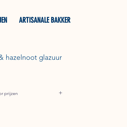
JEN
ARTISANALE BAKKER
 hazelnoot glazuur
r prijzen
93 voor een offerte of stuur een e-
ntfoods.nl