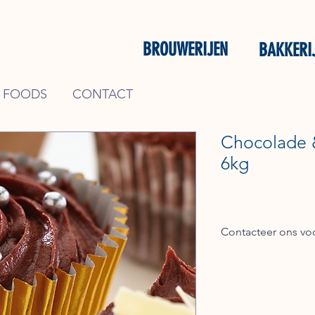
BROUWERIJEN
BAKKERI
 FOODS
CONTACT
Chocolade &
6kg
Contacteer ons voo
Bel + 31 (0) 162 748 7
mail naar
verkoop@ke