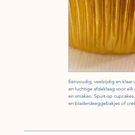
Eenvoudig, veelzijdig en klaar 
en luchtige afdeklaag voor elk
en smaken. Spuit op cupcakes, 
en bladerdeeggebakjes of creëe