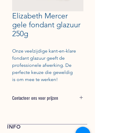
Elizabeth Mercer
gele fondant glazuur
250g
Onze veelzijdige kant-en-klare
fondant glazuur geeft de
professionele afwerking. De
perfecte keuze die geweldig
is om mee te werken!
Contacteer ons voor prijzen
Bel + 31 (0) 162 748 793 voor een
offerte of stuur een e-mail naar
verkoop@kentfoods.nl
INFO