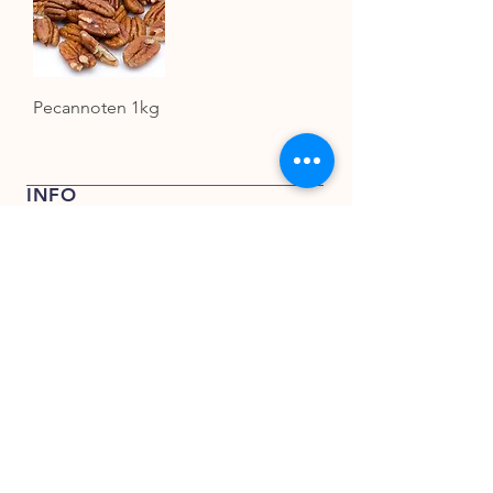
Pecannoten 1kg
INFO
Verkoop- en leveringsvoorwaarden
Privacy Verklaring
KENT FOODS BV
KENT FOODS BV
Rederijweg 17 – 19
4906 CX Oosterhout
verkoop@kentfoods.nl