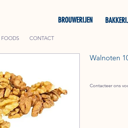
BROUWERIJEN
BAKKERI
 FOODS
CONTACT
Walnoten 1
Contacteer ons voo
Bel + 31 (0) 162 748 7
mail naar
verkoop@ke