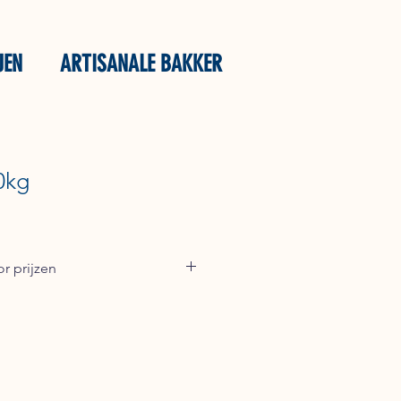
JEN
ARTISANALE BAKKER
0kg
r prijzen
93 voor een offerte of stuur een e-
ntfoods.nl