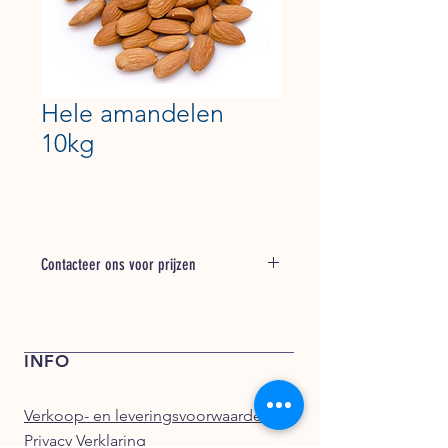
Hele amandelen
10kg
Contacteer ons voor prijzen
Bel + 31 (0) 162 748 793 voor een
offerte of stuur een e-mail naar
verkoop@kentfoods.nl
INFO
Verkoop- en leveringsvoorwaarden
Privacy Verklaring