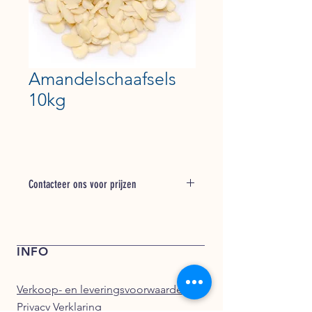
Amandelschaafsels
10kg
Contacteer ons voor prijzen
Bel + 31 (0) 162 748 793 voor een
offerte of stuur een e-mail naar
verkoop@kentfoods.nl
INFO
Verkoop- en leveringsvoorwaarden
Privacy Verklaring