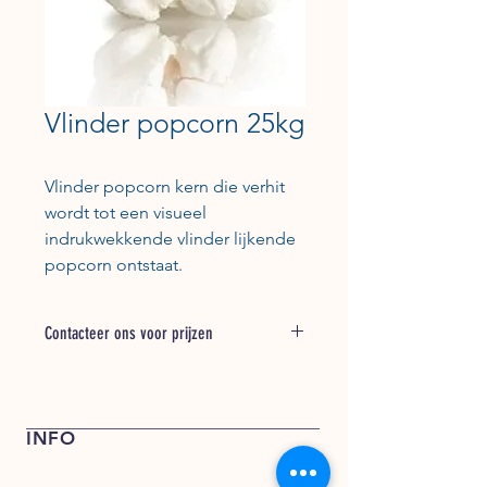
Vlinder popcorn 25kg
Vlinder popcorn kern die verhit
wordt tot een visueel
indrukwekkende vlinder lijkende
popcorn ontstaat.
Contacteer ons voor prijzen
Bel + 31 (0) 162 748 793 voor een
offerte of stuur een e-mail naar
verkoop@kentfoods.nl
INFO