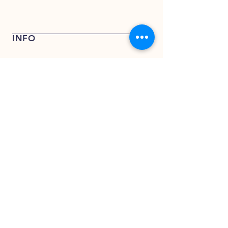
Bel + 31 (0) 162 748 793 voor een
offerte of stuur een e-mail naar
verkoop@kentfoods.nl
INFO
Verkoop- en leveringsvoorwaarden
Privacy Verklaring
KENT FOODS BV
KENT FOODS BV
Rederijweg 17 – 19
4906 CX Oosterhout
verkoop@kentfoods.nl
+31 (0)162 748 194