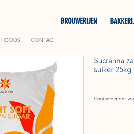
BROUWERIJEN
BAKKERI
 FOODS
CONTACT
Sucranna za
suiker 25kg
Contacteer ons voo
Bel + 31 (0) 162 748 7
mail naar
verkoop@ke