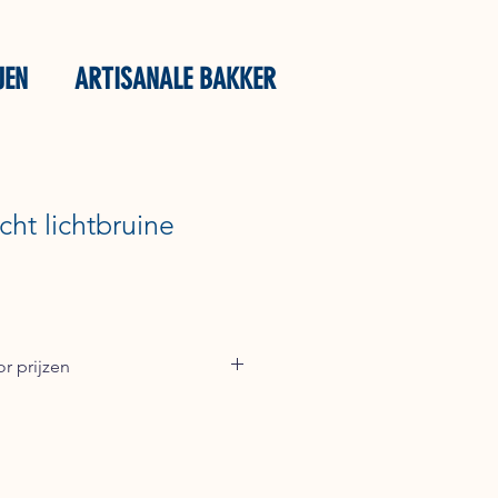
JEN
ARTISANALE BAKKER
cht lichtbruine
r prijzen
93 voor een offerte of stuur een e-
ntfoods.nl