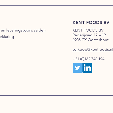
KENT FOODS BV
 en leveringsvoorwaarden
KENT FOODS BV
Rederijweg 17 – 19
erklaring
4906 CX Oosterhout
verkoop@kentfoods.n
+31 (0)162 748 194