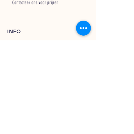
Contacteer ons voor prijzen
Bel + 31 (0) 162 748 793 voor een
offerte of stuur een e-mail naar
verkoop@kentfoods.nl
INFO
Verkoop- en leveringsvoorwaarden
Privacy Verklaring
KENT FOODS BV
KENT FOODS BV
Rederijweg 17 – 19
4906 CX Oosterhout
verkoop@kentfoods.nl
+31 (0)162 748 194