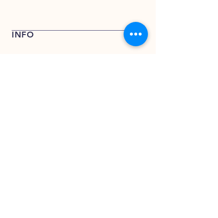
Bel + 31 (0) 162 748 793 voor een
offerte of stuur een e-mail naar
verkoop@kentfoods.nl
INFO
Verkoop- en leveringsvoorwaarden
Privacy Verklaring
KENT FOODS BV
KENT FOODS BV
Rederijweg 17 – 19
4906 CX Oosterhout
verkoop@kentfoods.nl
+31 (0)162 748 194