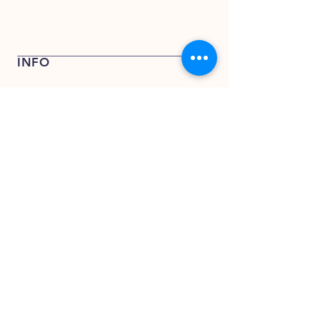
Bel + 31 (0) 162 748 793 voor een
offerte of stuur een e-mail naar
verkoop@kentfoods.nl
INFO
Verkoop- en leveringsvoorwaarden
Privacy Verklaring
KENT FOODS BV
KENT FOODS BV
Rederijweg 17 – 19
4906 CX Oosterhout
verkoop@kentfoods.nl
+31 (0)162 748 194