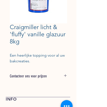
Craigmiller licht &
'fluffy' vanille glazuur
8kg
Een heerlijke topping voor al uw
bakcreaties.
Contacteer ons voor prijzen
Bel + 31 (0) 162 748 793 voor een
offerte of stuur een e-mail naar
verkoop@kentfoods.nl
INFO