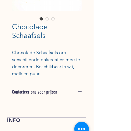
Chocolade
Schaafsels
Chocolade Schaafsels om
verschillende bakcreaties mee te
decoreren. Beschikbaar in wit,
melk en puur.
Contacteer ons voor prijzen
Bel + 31 (0) 162 748 793 voor een
offerte of stuur een e-mail naar
verkoop@kentfoods.nl
INFO