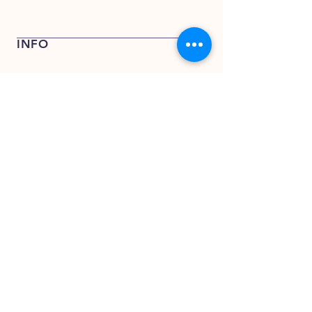
Bel + 31 (0) 162 748 793 voor een
offerte of stuur een e-mail naar
verkoop@kentfoods.nl
INFO
Verkoop- en leveringsvoorwaarden
Privacy Verklaring
KENT FOODS BV
KENT FOODS BV
Rederijweg 17 – 19
4906 CX Oosterhout
verkoop@kentfoods.nl
+31 (0)162 748 194