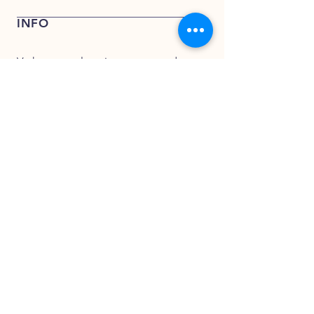
verkoop@kentfoods.nl
INFO
Verkoop- en leveringsvoorwaarden
Privacy Verklaring
KENT FOODS BV
KENT FOODS BV
Rederijweg 17 – 19
4906 CX Oosterhout
verkoop@kentfoods.nl
+31 (0)162 748 194