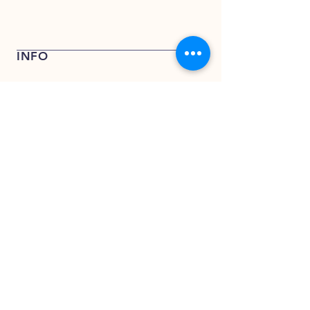
Bel + 31 (0) 162 748 793 voor een
offerte of stuur een e-mail naar
verkoop@kentfoods.nl
INFO
Verkoop- en leveringsvoorwaarden
Privacy Verklaring
KENT FOODS BV
KENT FOODS BV
Rederijweg 17 – 19
4906 CX Oosterhout
verkoop@kentfoods.nl
+31 (0)162 748 194