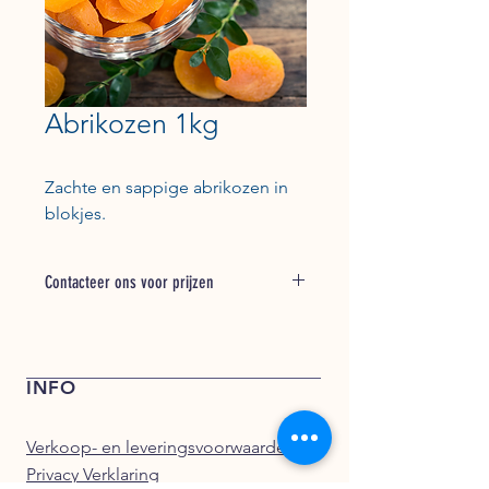
Abrikozen 1kg
Zachte en sappige abrikozen in
blokjes.
Contacteer ons voor prijzen
Bel + 31 (0) 162 748 793 voor een
offerte of stuur een e-mail naar
verkoop@kentfoods.nl
INFO
Verkoop- en leveringsvoorwaarden
Privacy Verklaring